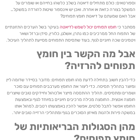
ורטאים: כולם מתחילים דיאטה בשלב כלשהו בחייהם או שומרים על
שקל בצורה כזאת או אחרת. ואכן יש אינספור שיטות להורדה במשקל…
ל האם שמעתם על דיאטת חומץ תפוחים?
תבר כי
חומץ תפוחים יכול לשמש לדיאטה
בעיקר בשל הערכים התזונתיים
התפוח החל ממרכיבים כמו נתרן, אשלגן, כלורין, סידן וברזל ושאר
מינים שכה חיוניים לגוף, בעוד שתסיסת התפוחים מסייעת לתהליך העיכול.
בל מה הקשר בין חומץ
פוחים להרזיה?
 להבין חשוב בתחילה לדעת מהו חומץ תפוחים: מדובר בסיידר שדומה ליין
וצר בתהליך תסיסה. כדי ליצור את החומץ מערבבים תפוחים עם סוכר
רים ומתסיסים. תהליך ההתססה מייצר אלכוהול וחיידקים טובים שיוצרים
צה אטצית. החומצה מכילה מרכיבים חיוניים במיוחד לגוף ובאמצעות
מץ אפשר לתבל סלטים, אפשר להכין באמצעותו רטבים, למהול אותו
קה פירות ולהנות מאיזון הסוכרים בגוף ומתהליכי הרזייה טובים יותר.
הן הסגולות הבריאותיות של
ומץ תפוחים?