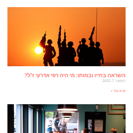
שראה בחייו ובמותו: מי היה רפי אדרעי ז"ל?
מבר 7, 2022
רא עוד »