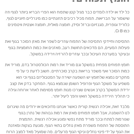
ילד או ילדה לומדים כבר מגיל קטן שתפוח הוא הפרי הבריא ביותר לגוף וזה
מור על הבריאות. תפוח מכיל רכיבים תזונתיים כמו מינרליים חיוניים לגוף,
ריד וגופרית, מגנזיום וברזל וסידן, חומצה מאלית, חומצה אצטית וויטמינים
וC.
יסה וחיידקי התסיסה של התפוח עוזרים לשפר את מאזן הסוכר בגוף ואת
לות המעיים, הם מדכאים תחושת רעב, מאזנים את כמות החומציות בגוף
יקר במערכת העיכול ובכך עוזרים להרזיה וירידה במשקל.
ץ תפוחים מפחית במשקל וגם מוריד את רמות הכולסטרול בדם, מוריד את
ת הסוכר ואף משפר בריאות בקרב סוכרתיים. חשוב לדעת כי על פי
רים נמצא שלחומץ יש השפעה ישירה על המטבוליזם בגוף וכי הוא
פיע על משקל הגוף ופרופיל השומן שנמצא בגוף. המחקר בדק את קצב
דת המשקל בקרב אנשים שצרכו מנות חומץ מסוימות לאחר ארוחה וגילה
תהליך הירידה במשקל הואץ והפך ליעיל יותר.
ד זאת, אכילה רגשית קורית כאשר אנחנו מדוכאים או ירודים מה שיגרום
 להשמנה, אבל חומץ תפוחים מאזן את רמות גבוהות של נתרן בגוף
רמות למתח ובכך מוריד מתח נפשי ומונע אכילה רגשית. התמצית
ססת של התפוח משפרת מאזן נוזלים בתאי הגוף, מונעת בצקות ומאזנת
הגוף על ידי פינוי נוזלים וניקוי הגוף מרעלים. מה שמועיל מאד למצב הרוח