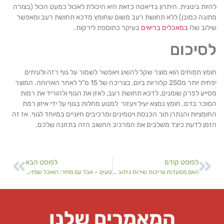
ות בינונית. היתרון בדיאטה כזאת היא היכולת לאכול כמעט הכול (בצורה
ונה כמובן) ללא תחושת רעב משום שחומץ מדכא תחושת רעב ומאפשר
וב שלו
במאכלים בריאים
בעיקר כתוספת לירקות.
סיכום
ץ תפוחים הוא מוצר שקל להשיג ויאפשר לשמור על גוף רזה ולעיתים
יפחית יותר מ250 קלוריות ביום, בצריכה של 15 מ"ל לאחר הארוחה. המוצר
יע לפרק שומנים, לדכא תחושת רעב, לאזן את הגוף ולהוריד את רמות
כר בדם. חומץ נמצא יעיל ויעזור למנוע מחלות בגוף על ידי איזון רמת
מציות והנתרן תוך הכנסת ויטמינים ומרכיבים חיוניים במיוחד לגוף. אז זה
מן לדעת כיצד משלבים את המרכיב החשוב הזה בתזונה שלכם.
לפוסט קודם
לפוסט הבא
האם מסעדות צריכות שירות ניתוב שיחות?
טעים – אבל עם מחיר: האוכל שמזיק לשיניים שלכם
המאמרים שלנו