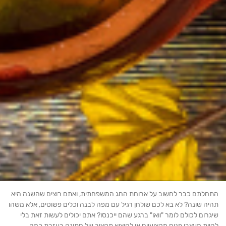
חלתם כבר לחשוב על ארוחת החג המשפחתית, ואתם רוצים שהשנה היא
ה שונה? לא בא לכם שולחן רגיל עם מפה לבנה וכלים פשוטים, אלא משהו
רום לכולם לומר "וואו" ברגע שהם ייכנסו? אתם יכולים לעשות זאת בלי
ות מעצבי פנים מקצועיים או להוציא תקציב של חתונה בעזרת כמה