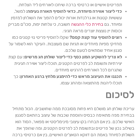
תפריטים אישיים או כרטיסי ברכה שיחכו לאורחים ליד הצלחת.
כדי ליצור אווירה מיוחדת, כדאי להוסיף תאורה נעימה:
למשל,
עששיות קטנות או גרלנדות אורות יכולים להפוך את השולחן למזמין
ומיוחד. גם
בחירת כלי ההגשה
חשובה, כי צלחות יפות, סכו"ם מבריק
וכוסות יין נוצצות יוצרים מראה חגיגי.
רוצים להוסיף עוד קצת קסם?
שקלו להוסיף פריטי נוי קטנים כמו
מחזיקי מפיות מיוחדים או תגיות שם מעוצבות. העיקר הוא לשמור על
סגנון אחיד שמתאים לטעם שלכם.
לא צריך להשקיע המון כסף כדי ליצור שולחן חג מרשים:
עם קצת
יצירתיות ותשומת לב לפרטים הקטנים, תוכלו ליצור אווירה חגיגית
שתגרום לכל האורחים להרגיש מיוחדים.
תכננו את העיצוב מראש כדי להימנע מלחץ ברגע האחרון:
כך
תוכלו ליהנות מהתוצאה ומהחג עצמו.
סיכום
יכת שולחן חג מושלם היא פחות מסובכת ממה שחושבים. הכול מתחיל
חירת מפה מתאימה כבסיס והוספת שכבות של עיצוב בהתאם לסגנון
שי שלכם. בין אם תבחרו בקו עיצובי מינימליסטי או מפואר, הסוד הוא
לוב נכון של פריטים ובתשומת לב לפרטים הקטנים, ומה שהופך את
לחן למיוחד באמת הם דווקא הטאצ'ים האישיים, בין אם כרטיסי ברכה