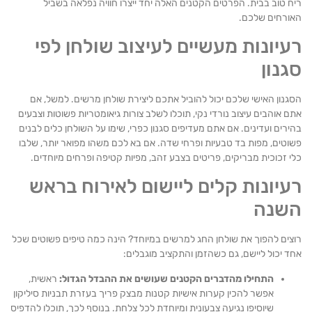
 טוב בבית. הפרטים הקטנים האלה יחד ייצרו חוויה נפלאה בשביל
ורחים שלכם.
יונות מעשיים לעיצוב שולחן לפי
נון
נון האישי שלכם יכול להוביל אתכם ליצירת שולחן מרשים. למשל, אם
 אוהבים עיצוב נורדי נקי, תוכלו לשלב צורות גיאומטריות פשוטות וצבעים
רים ועדינים. אם אתם מעדיפים סגנון כפרי, שימו על השולחן כלים לבנים
טים, מפות בד טבעיות ופרחי שדה. אם בא לכם משהו מפואר יותר, שלבו
 זכוכית מבריקים, פריטים בצבע זהב, מפיות קטיפה ופרחים מיוחדים.
יונות קלים ליישום לאירוח בראש
שנה
ים להפוך את שולחן החג למרשים במיוחד? הינה כמה טיפים פשוטים שכל
 יכול ליישם, גם כשהזמן והתקציב מוגבלים:
התחילו מהדברים הקטנים שעושים את ההבדל הגדול:
ראשית,
אפשר להכין קערות אישיות קטנות מבצק פריך בעזרת תבניות סיליקון
שיוסיפו נגיעה צבעונית ומיוחדת לכל צלחת. בנוסף לכך, תוכלו להדפיס