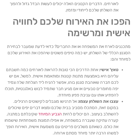
לאורחים. הדברים הקטנים האלה יכולים לעשות הבדל גדול ולהפוך
את השולחן שלכם לייחודי ומזמין.
פכו את האירוח שלכם לחוויה
ישית ומרשימה
כננים לארח את המשפחה או את החברים? כדאי לדעת שמעבר לבחירת
נון הכללי של השולחן, יש כמה טיפים פשוטים שיהפכו את האירוע שלכם
וחד והם:
טאץ' אישי:
אחת הדרכים הכי טובות להראות לאורחים כמה חשבתם
עליהם היא באמצעות מתנות קטנות ומותאמות אישית. למשל, אם יש
לכם חברה שאוהבת סגנון בוהו, אפשר להניח ליד הצלחת שלה צמיד
יפה מחומרים טבעיים או אם מגיע חבר שתמיד לבוש באלגנטיות, תוכלו
להפתיע אותו עם עניבת פפיון מיוחדת.
עצבו את השולחן עצמו:
אל תרגישו מוגבלים לקישוטים הרגילים.
במקום זאת, הסתכלו מסביב בבית שלכם ומצאו דברים יפים שיכולים
להשתלב בעיצוב. הם יכולים להיות
הגביע המיוחד
שקיבלתם במתנה,
קערה עתיקה שעברה במשפחה, או אפילו תמונות משפחתיות שישמחו
את כולם. כשאתם משלבים פריטים עם משמעות אישית, האירוח הופך
למשהו הרבה יותר מיוחד מסתם ארוחה.