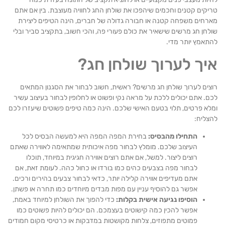
קים קטנים וחכמים שיהפכו את שולחן החג לחוויה מעוצבת. בין אם אתם
רחים משפחה קטנה או חבורה גדולה של חברים, הינה הטיפים ליצירת
חן חג מרשים שישאיר את כולם פעורי פה, והכי חשוב, בתקציב סביר ובלי
אמץ יותר מדי.
יך לערוך שולחן חג?
ים לערוך שולחן חג מרשים? ראשית, חשוב לבחור את הסגנון המתאים
. אתם יכולים ללכת על מראה נקי ופשוט או לחלופין לבחור בעיצוב עשיר
א פרטים, תלוי בטעם האישי שלכם. הינה כמה טיפים פשוטים שיעזרו לכם
צליח:
התחילו מהבסיס:
בחירת המפה המפה היא למעשה הבסיס לכל
העיצוב שלכם. מומלץ לבחור מפה איכותית שמתאימה לאווירה שאתם
רוצים ליצור. למשל, אם אתם רוצים אווירה חגיגית במיוחד, תוכלו
לבחור מפה בצבעים כהים כמו בורדו או כחול כהה. לעומת זאת, אם
אתם מעדיפים אווירה קלילה יותר, כדאי לבחור צבעים בהירים ורכים.
אפשר גם להוסיף עניין עם מפות מבדים מיוחדים כמו תחרה או פשתן.
הוסיפו נגיעה אישית
בקלות:
כדי להפוך את השולחן למיוחד באמת,
אפשר להכין כמה קישוטים בעצמכם. הם יכולים להיות פשוטים כמו
פמוטים מתפוזים, צלחות מקושטות במדבקות או כרטיסי מקום חמודים